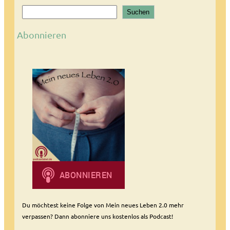
S
Suchen
u
c
Abonnieren
h
e
n
Du möchtest keine Folge von Mein neues Leben 2.0 mehr
verpassen? Dann abonniere uns kostenlos als Podcast!