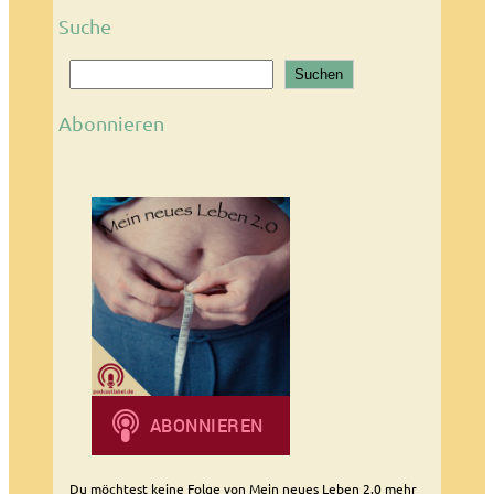
Suche
S
Suchen
u
c
Abonnieren
h
e
n
Du möchtest keine Folge von Mein neues Leben 2.0 mehr