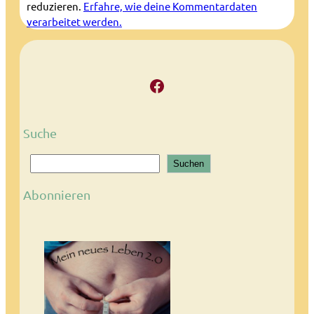
reduzieren.
Erfahre, wie deine Kommentardaten
verarbeitet werden.
Facebook
Suche
S
Suchen
u
c
Abonnieren
h
e
n