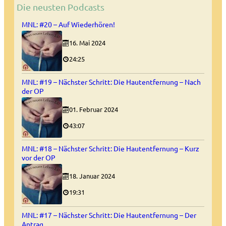
Die neusten Podcasts
MNL: #20 – Auf Wiederhören!
16. Mai 2024
24:25
MNL: #19 – Nächster Schritt: Die Hautentfernung – Nach
der OP
01. Februar 2024
43:07
MNL: #18 – Nächster Schritt: Die Hautentfernung – Kurz
vor der OP
18. Januar 2024
19:31
MNL: #17 – Nächster Schritt: Die Hautentfernung – Der
Antrag