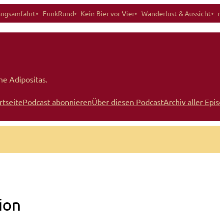
angsamfahrt
FunkRund
Kein Bier vor Vier
Wanderlust & Aussicht
ne Adipositas.
rtseite
Podcast abonnieren
Über diesen Podcast
Archiv aller Epi
ion