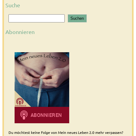
Suche
S
Suchen
u
c
Abonnieren
h
e
n
Du möchtest keine Folge von Mein neues Leben 2.0 mehr verpassen?