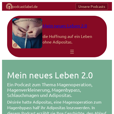
podcastlabel.de
Unsere Podcasts
Zum
Inhalt
springen
Mein neues Leben 2.0
die Hoffnung auf ein Leben
ohne Adipositas.
Mein neues Leben 2.0
Ein Podcast zum Thema Magenoperation,
Magenverkleinerung, Magenbypass,
Schlauchmagen und Adipositas.
Désirée hatte Adipositas, eine Magenoperation zum
Magenbypass half ihr Adipositas loszuwerden. In
diesem Podcast erzählt sie Ihre Geschichte, den Ablauf